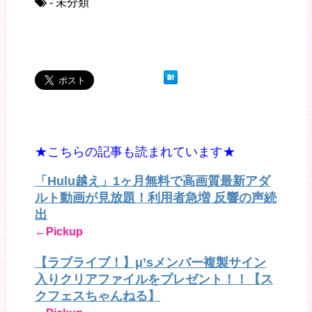
- 未分類
★こちらの記事も読まれています★
「Hulu越え」1ヶ月無料で高画質最新アダ
ルト動画が見放題！利用者急増 反響の声続
出
←Pickup
【ラブライブ！】μ’sメンバー複製サイン
入りクリアファイルをプレゼント！！【ス
クフェスちゃんねる】