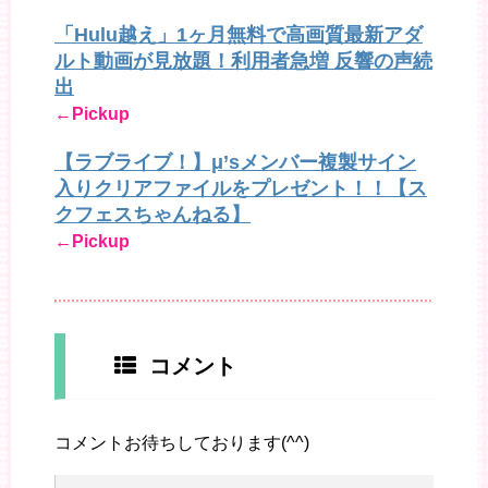
「Hulu越え」1ヶ月無料で高画質最新アダ
ルト動画が見放題！利用者急増 反響の声続
出
←Pickup
【ラブライブ！】μ’sメンバー複製サイン
入りクリアファイルをプレゼント！！【ス
クフェスちゃんねる】
←Pickup
コメント
コメントお待ちしております(^^)