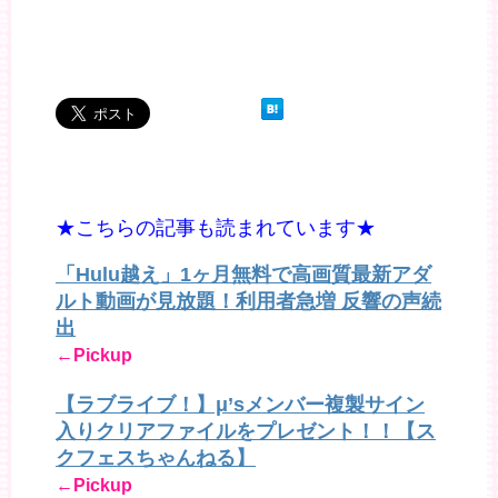
★こちらの記事も読まれています★
「Hulu越え」1ヶ月無料で高画質最新アダ
ルト動画が見放題！利用者急増 反響の声続
出
←Pickup
【ラブライブ！】μ’sメンバー複製サイン
入りクリアファイルをプレゼント！！【ス
クフェスちゃんねる】
←Pickup