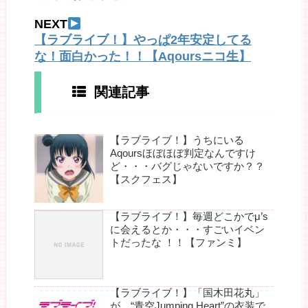
NEXT
【ラブライブ！】やっぱ2年安定してる
な！面白かった！！【Aqoursニコ生】
関連記事
【ラブライブ！】うちにいる
Aqoursほぼほぼ判定なんですけ
ど・・・バグじゃないですか？？
【スクフェス】
【ラブライブ！】毎週どこかでμ’s
に会えるとか・・・すごいイベン
トだったな ！！【ファンミ】
【ラブライブ！】「国木田花丸」
が、“青空Jumping Heart”の衣装で