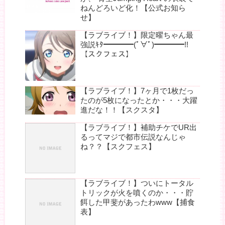
ねんどろいど化！【公式お知ら
せ】
【ラブライブ！】限定曜ちゃん最
強説ｷﾀ━━━━(ﾟ∀ﾟ)━━━━!!
【スクフェス】
【ラブライブ！】7ヶ月で1枚だっ
たのが5枚になったとか・・・大躍
進だな！！【スクスタ】
【ラブライブ！】補助チケでUR出
るってマジで都市伝説なんじゃ
ね？？【スクフェス】
【ラブライブ！】ついにトータル
トリックが火を噴くのか・・・貯
餌した甲斐があったわwww【捕食
表】