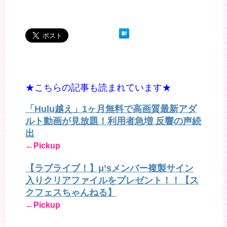
★こちらの記事も読まれています★
「Hulu越え」1ヶ月無料で高画質最新アダ
ルト動画が見放題！利用者急増 反響の声続
出
←Pickup
【ラブライブ！】μ’sメンバー複製サイン
入りクリアファイルをプレゼント！！【ス
クフェスちゃんねる】
←Pickup