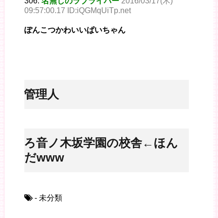
306:
名無しのラブライバー
2016/03/17(木)
09:57:00.17 ID:iQGMqUiTp.net
ぽんこつかわいいぱいちゃん
※管理人
後ろ音ノ木坂学園の校舎←ほん
とだwww
- 未分類