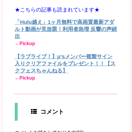
★こちらの記事も読まれています★
「Hulu越え」1ヶ月無料で高画質最新アダ
ルト動画が見放題！利用者急増 反響の声続
出
←Pickup
【ラブライブ！】μ’sメンバー複製サイン
入りクリアファイルをプレゼント！！【ス
クフェスちゃんねる】
←Pickup
コメント