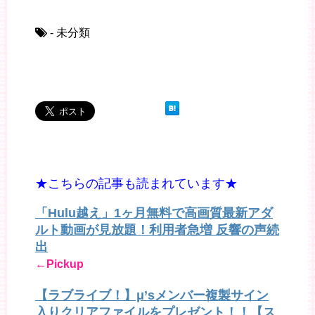
- 未分類
★こちらの記事も読まれています★
「Hulu越え」1ヶ月無料で高画質最新アダ
ルト動画が見放題！利用者急増 反響の声続
出
←Pickup
【ラブライブ！】μ’sメンバー複製サイン
入りクリアファイルをプレゼント！！【ス