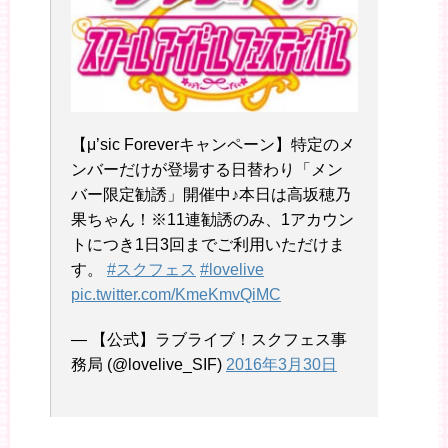
【μ’sic Foreverキャンペーン】特定のメ
ンバーだけが登場する日替わり「メン
バー限定勧誘」開催中♪本日は高坂穂乃
果ちゃん！※11連勧誘のみ、1アカウン
トにつき1日3回までご利用いただけま
す。
#スクフェス
#lovelive
pic.twitter.com/KmeKmvQiMC
— 【公式】ラブライブ！スクフェス事
務局 (@lovelive_SIF)
2016年3月30日