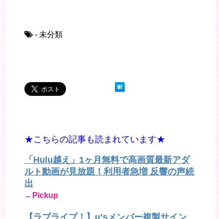
- 未分類
★こちらの記事も読まれています★
「Hulu越え」1ヶ月無料で高画質最新アダ
ルト動画が見放題！利用者急増 反響の声続
出
←Pickup
【ラブライブ！】μ’sメンバー複製サイン