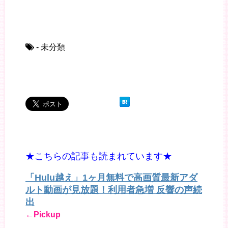
- 未分類
★こちらの記事も読まれています★
「Hulu越え」1ヶ月無料で高画質最新アダ
ルト動画が見放題！利用者急増 反響の声続
出
←Pickup