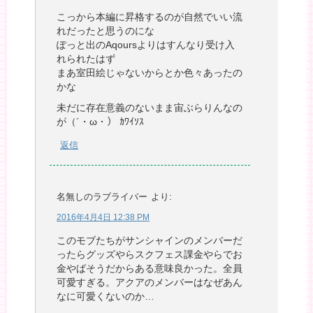
こっから本編に昇格するのが自然でいい流
れだったと思うのにな
ぽっと出のAqoursよりはすんなり受け入
れられたはず
まあ室田絵じゃないからとか色々あったの
かな
未だに存在意義のないまま宙ぶらりんなの
が（´・ω・） ｶﾜｲｿｽ
返信
名無しのラブライバー
より:
2016年4月4日 12:38 PM
このモブたちがサンシャインのメンバーだ
ったらグッズやらスクフェス課金やらでお
金やばそうだからある意味良かった。全員
可愛すぎる。アクアのメンバーはなぜあん
なに可愛くないのか…