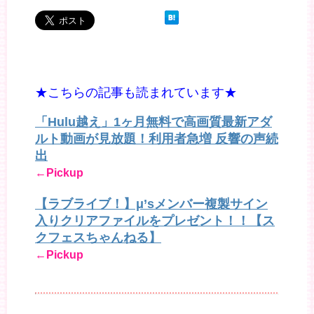
★こちらの記事も読まれています★
「Hulu越え」1ヶ月無料で高画質最新アダ
ルト動画が見放題！利用者急増 反響の声続
出
←Pickup
【ラブライブ！】μ’sメンバー複製サイン
入りクリアファイルをプレゼント！！【ス
クフェスちゃんねる】
←Pickup