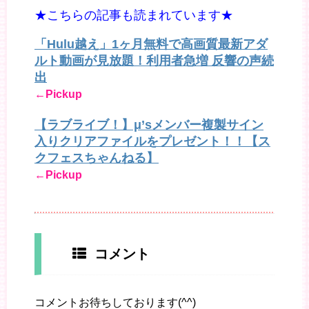
★こちらの記事も読まれています★
「Hulu越え」1ヶ月無料で高画質最新アダ
ルト動画が見放題！利用者急増 反響の声続
出
←Pickup
【ラブライブ！】μ’sメンバー複製サイン
入りクリアファイルをプレゼント！！【ス
クフェスちゃんねる】
←Pickup
コメント
コメントお待ちしております(^^)