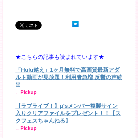
★こちらの記事も読まれています★
「Hulu越え」1ヶ月無料で高画質最新アダ
ルト動画が見放題！利用者急増 反響の声続
出
←Pickup
【ラブライブ！】μ’sメンバー複製サイン
入りクリアファイルをプレゼント！！【ス
クフェスちゃんねる】
←Pickup