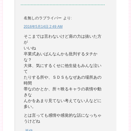
名無しのラブライバー
より:
2016年5月14日 2:49 AM
そこまでは言わないけど肩の力は抜いた方
が
いいね
卒業式あいばんなんかも批判するタチか
な？
大体、気にするくせに他生徒もみんな泣い
て
たりする所や、ＳＤＳもなぜあの場所あの
時間
帯なのかとか、所々映るキャラの表情や動
きな
んかをあまり見てない考えてない人などに
多い。
とは言っても感情や感覚的な話になっちゃ
うけどね
返信