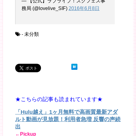
— 【公式】ラブライブ！スクフェス事
務局 (@lovelive_SIF)
2016年6月8日
- 未分類
★こちらの記事も読まれています★
「Hulu越え」1ヶ月無料で高画質最新アダ
ルト動画が見放題！利用者急増 反響の声続
出
←Pickup