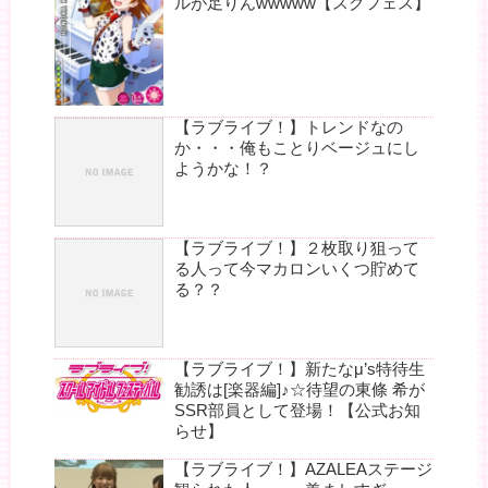
ルが足りんwwwww【スクフェス】
【ラブライブ！】トレンドなの
か・・・俺もことりベージュにし
ようかな！？
【ラブライブ！】２枚取り狙って
る人って今マカロンいくつ貯めて
る？？
【ラブライブ！】新たなμ’s特待生
勧誘は[楽器編]♪☆待望の東條 希が
SSR部員として登場！【公式お知
らせ】
【ラブライブ！】AZALEAステージ