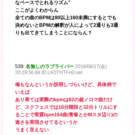
なペースでとれるリズム”
ここがよくわからん
全ての曲のBPMは80以上160未満にするとでも
決めないとBPMの解釈が人によって2通りも3通
りも出てきてしまうことにならん？
539:
名無しのラブライバー
2016/06/17(金)
20:29:56.66 ID:LK0THTFn0.net
俺もなんというか説明しづらいけど、具体例で
いえば
あり果ては実際のbpmは82の超ノロマ曲だけ
ど、スクフェスでは16分階段と32分トリルにす
ることで実質bpm164曲(青春とかMスタ辺り)の
速さを実現させてるというか
うまく言えない