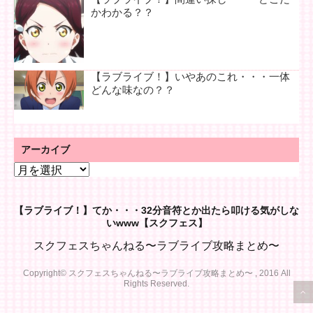
かわかる？？
【ラブライブ！】いやあのこれ・・・一体
どんな味なの？？
アーカイブ
ア
ー
カ
【ラブライブ！】てか・・・32分音符とか出たら叩ける気がしな
イ
いwww【スクフェス】
ブ
スクフェスちゃんねる〜ラブライブ攻略まとめ〜
Copyright© スクフェスちゃんねる〜ラブライブ攻略まとめ〜 , 2016 All
Rights Reserved.