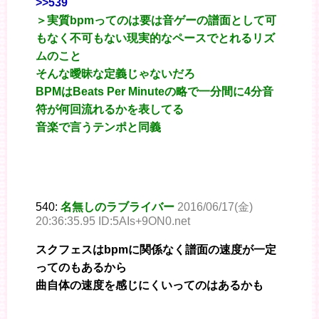
>>539
＞実質bpmってのは要は音ゲーの譜面として可
もなく不可もない現実的なペースでとれるリズ
ムのこと
そんな曖昧な定義じゃないだろ
BPMはBeats Per Minuteの略で一分間に4分音
符が何回流れるかを表してる
音楽で言うテンポと同義
540:
名無しのラブライバー
2016/06/17(金)
20:36:35.95 ID:5AIs+9ON0.net
スクフェスはbpmに関係なく譜面の速度が一定
ってのもあるから
曲自体の速度を感じにくいってのはあるかも