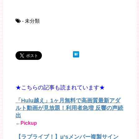
- 未分類
★こちらの記事も読まれています★
「Hulu越え」1ヶ月無料で高画質最新アダ
ルト動画が見放題！利用者急増 反響の声続
出
←Pickup
【ラブライブ！】μ’sメンバー複製サイン