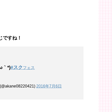
感じですね！
ω｀*)
#スク
フェス
 (@akane08220421)
2016年7月6日