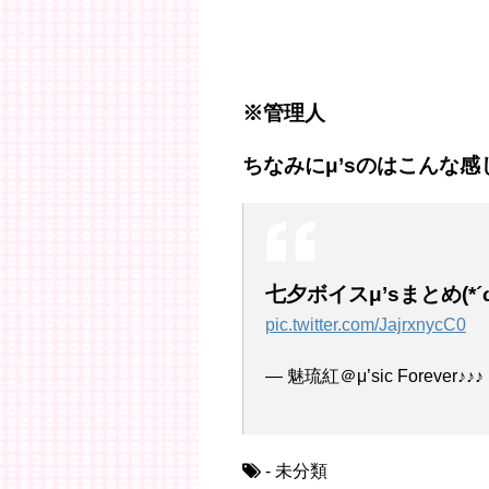
※管理人
ちなみにμ’sのはこんな
七夕ボイスμ’sまとめ(*´
pic.twitter.com/JajrxnycC0
— 魅琉紅＠μ’sic Forever♪♪♪
- 未分類