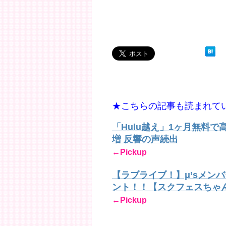
★こちらの記事も読まれて
「Hulu越え」1ヶ月無料
増 反響の声続出
←Pickup
【ラブライブ！】μ’sメン
ント！！【スクフェスちゃ
←Pickup