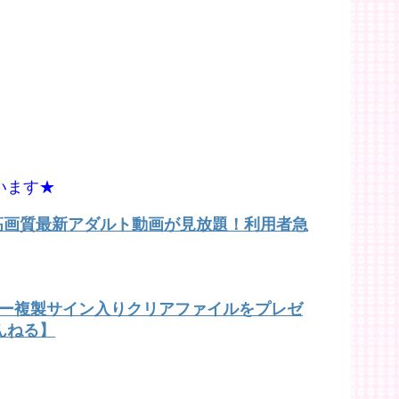
います★
で高画質最新アダルト動画が見放題！利用者急
バー複製サイン入りクリアファイルをプレゼ
んねる】