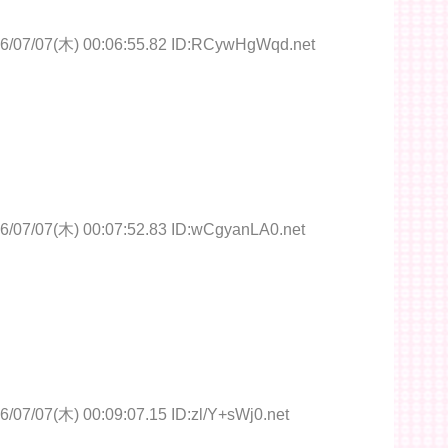
6/07/07(木) 00:06:55.82 ID:RCywHgWqd.net
6/07/07(木) 00:07:52.83 ID:wCgyanLA0.net
6/07/07(木) 00:09:07.15 ID:zl/Y+sWj0.net