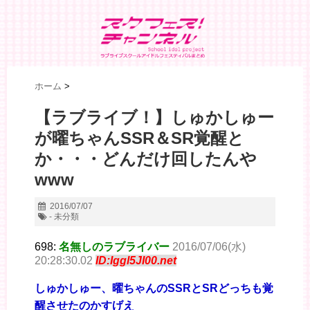
ホーム
>
【ラブライブ！】しゅかしゅー
が曜ちゃんSSR＆SR覚醒と
か・・・どんだけ回したんや
www
2016/07/07
- 未分類
698:
名無しのラブライバー
2016/07/06(水)
20:28:30.02
ID:Iggl5JI00.net
しゅかしゅー、曜ちゃんのSSRとSRどっちも覚
醒させたのかすげえ