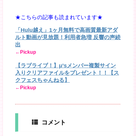
★こちらの記事も読まれています★
「Hulu越え」1ヶ月無料で高画質最新アダ
ルト動画が見放題！利用者急増 反響の声続
出
←Pickup
【ラブライブ！】μ’sメンバー複製サイン
入りクリアファイルをプレゼント！！【ス
クフェスちゃんねる】
←Pickup
コメント