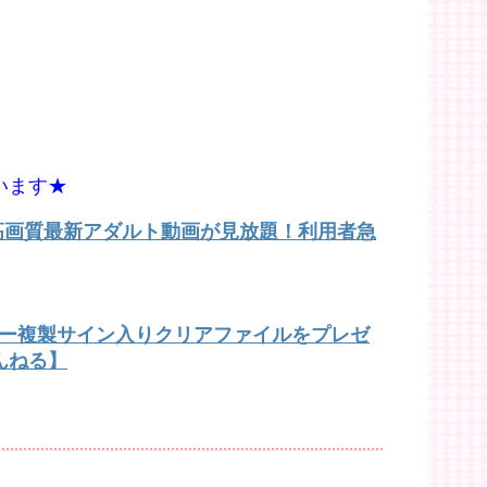
います★
で高画質最新アダルト動画が見放題！利用者急
バー複製サイン入りクリアファイルをプレゼ
んねる】