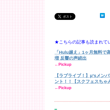
★こちらの記事も読まれて
「Hulu越え」1ヶ月無料
増 反響の声続出
←Pickup
【ラブライブ！】μ’sメン
ント！！【スクフェスちゃ
←Pickup