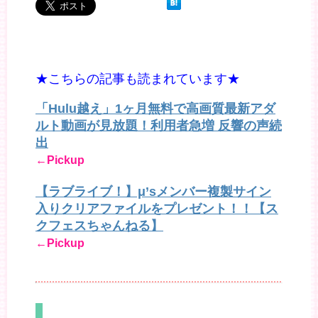
★こちらの記事も読まれています★
「Hulu越え」1ヶ月無料で高画質最新アダ
ルト動画が見放題！利用者急増 反響の声続
出
←Pickup
【ラブライブ！】μ’sメンバー複製サイン
入りクリアファイルをプレゼント！！【ス
クフェスちゃんねる】
←Pickup