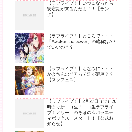
【ラブライブ！】いつになったら
安定期が来るんだよ！！【ラン
ク】
【ラブライブ！】ところで・・・
「Awaken the power」の略称はAP
でいいの？？
【ラブライブ！】ちなみに・・・
かよちんのペアって誰が濃厚？？
【スクフェス】
【ラブライブ！】2月27日（金）20
時より新ニコ生「ニコ生ラブライ
ブ！アワー のぞほの☆バラエテ
ィボックス」スタート！【公式お
知らせ】