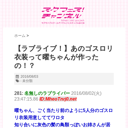
ホーム
>
【ラブライブ！】あのゴスロリ
衣装って曜ちゃんが作った
の！？
2016/08/03
- 未分類
281:
名無しのラブライバー
2016/08/02(火)
23:47:15.86
ID:MheoTnrj0.net
曜ちゃん、ごく当たり前のように5人分のゴスロ
リ衣装用意しててワロタ
知り合いに灰色の髪の鳥類っぽいお姉さんが居