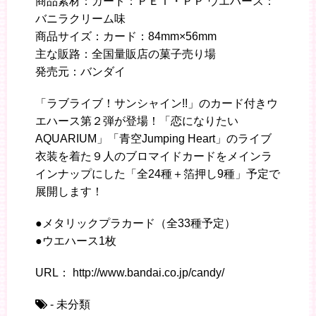
商品素材：カード：ＰＥＴ・ＰＰ ウエハース：
バニラクリーム味
商品サイズ：カード：84mm×56mm
主な販路：全国量販店の菓子売り場
発売元：バンダイ
「ラブライブ！サンシャイン!!」のカード付きウ
エハース第２弾が登場！「恋になりたい
AQUARIUM」「青空Jumping Heart」のライブ
衣装を着た９人のブロマイドカードをメインラ
インナップにした「全24種＋箔押し9種」予定で
展開します！
●メタリックプラカード（全33種予定）
●ウエハース1枚
URL： http://www.bandai.co.jp/candy/
- 未分類