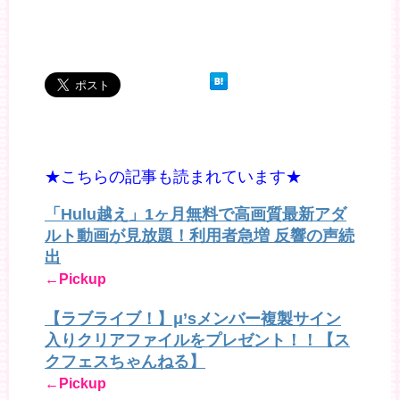
★こちらの記事も読まれています★
「Hulu越え」1ヶ月無料で高画質最新アダ
ルト動画が見放題！利用者急増 反響の声続
出
←Pickup
【ラブライブ！】μ’sメンバー複製サイン
入りクリアファイルをプレゼント！！【ス
クフェスちゃんねる】
←Pickup