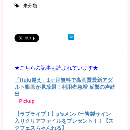
- 未分類
★こちらの記事も読まれています★
「Hulu越え」1ヶ月無料で高画質最新アダ
ルト動画が見放題！利用者急増 反響の声続
出
←Pickup
【ラブライブ！】μ’sメンバー複製サイン
入りクリアファイルをプレゼント！！【ス
クフェスちゃんねる】