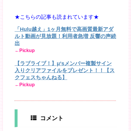
★こちらの記事も読まれています★
「Hulu越え」1ヶ月無料で高画質最新アダ
ルト動画が見放題！利用者急増 反響の声続
出
←Pickup
【ラブライブ！】μ’sメンバー複製サイン
入りクリアファイルをプレゼント！！【ス
クフェスちゃんねる】
←Pickup
コメント