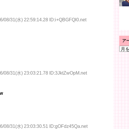
6/08/31(水) 22:59:14.28 ID:i+QBGFQl0.net
ア
ア
ー
カ
イ
ブ
6/08/31(水) 23:03:21.78 ID:3JktZwOpM.net
w
6/08/31(水) 23:03:30.51 ID:gOFdz45Qa.net