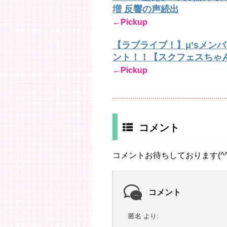
増 反響の声続出
←Pickup
【ラブライブ！】μ’sメン
ント！！【スクフェスちゃ
←Pickup
コメント
コメントお待ちしております(^^
コメント
匿名
より: