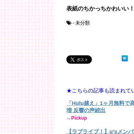
表紙のちかっちかわいい
- 未分類
★こちらの記事も読まれて
「Hulu越え」1ヶ月無料
増 反響の声続出
←Pickup
【ラブライブ！】μ’sメン