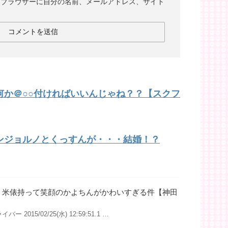
めブラウザーに自分の名前、メールアドレス、サイト
何か＠○○付ければいいんじゃね？？【スクフ
ンジョルノとくっすんが・・・結婚！？
】米俵持って笑顔のかよちんがかわいすぎる件【神田
ー 2015/02/25(水) 12:59:51.1 …