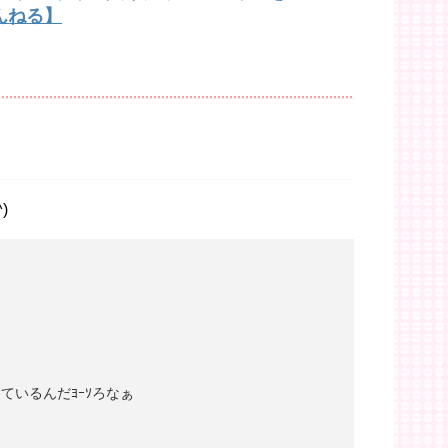
んねる】
)
ているんだﾖｰｿろなぁ