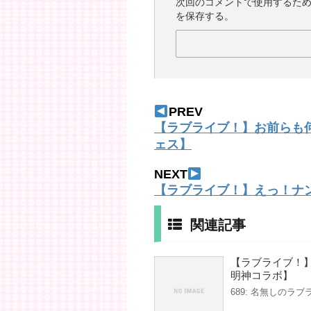
次回のコメントで使用するた
を保存する。
PREV
【ラブライブ！】お前らも
ェス】
NEXT
【ラブライブ！】えっ！ナ
関連記事
【ラブライブ！
明神コラボ】
689: 名無しのラブライバ