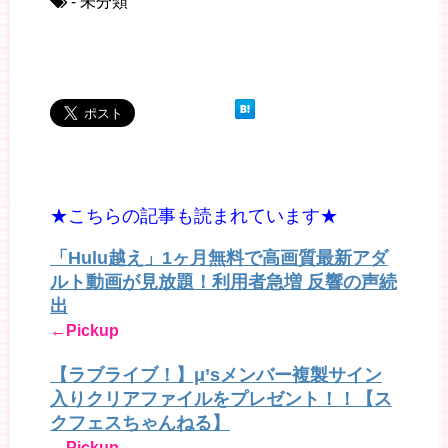
- 未分類
★こちらの記事も読まれています★
「Hulu越え」1ヶ月無料で高画質最新アダ
ルト動画が見放題！利用者急増 反響の声続
出
←Pickup
【ラブライブ！】μ’sメンバー複製サイン
入りクリアファイルをプレゼント！！【ス
クフェスちゃんねる】
←Pickup