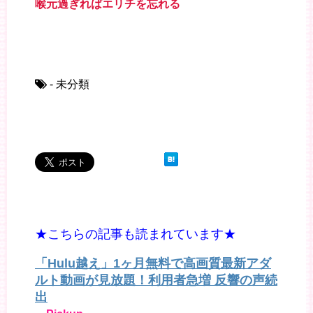
喉元過ぎればエリチを忘れる
- 未分類
★こちらの記事も読まれています★
「Hulu越え」1ヶ月無料で高画質最新アダ
ルト動画が見放題！利用者急増 反響の声続
出