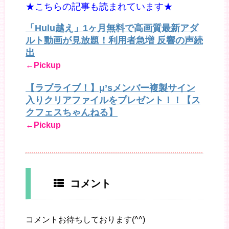
★こちらの記事も読まれています★
「Hulu越え」1ヶ月無料で高画質最新アダ
ルト動画が見放題！利用者急増 反響の声続
出
←Pickup
【ラブライブ！】μ’sメンバー複製サイン
入りクリアファイルをプレゼント！！【ス
クフェスちゃんねる】
←Pickup
コメント
コメントお待ちしております(^^)