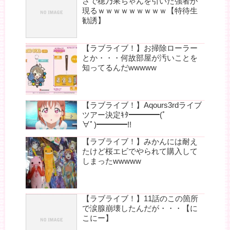
さで穂乃果ちゃんを引いた強者が
現るｗｗｗｗｗｗｗｗｗ【特待生
勧誘】
【ラブライブ！】お掃除ローラー
とか・・・何故部屋が汚いことを
知ってるんだwwwww
【ラブライブ！】Aqours3rdライブ
ツアー決定ｷﾀ━━━━(ﾟ
∀ﾟ)━━━━!!
【ラブライブ！】みかんには耐え
たけど桜エビでやられて購入して
しまったwwwww
【ラブライブ！】11話のこの箇所
で涙腺崩壊したんだが・・・【に
こにー】