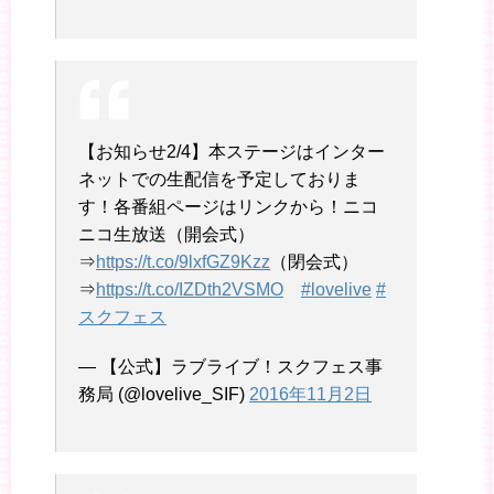
【お知らせ2/4】本ステージはインター
ネットでの生配信を予定しておりま
す！各番組ページはリンクから！ニコ
ニコ生放送（開会式）
⇒
https://t.co/9lxfGZ9Kzz
（閉会式）
⇒
https://t.co/IZDth2VSMO
#lovelive
#
スクフェス
— 【公式】ラブライブ！スクフェス事
務局 (@lovelive_SIF)
2016年11月2日