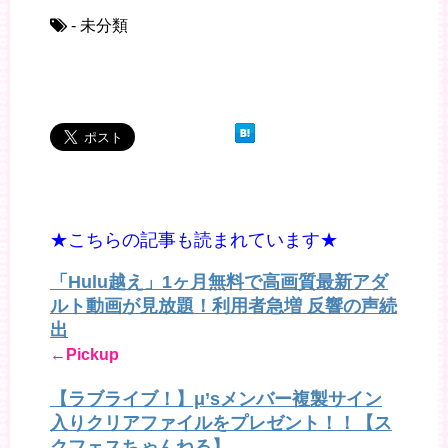
- 未分類
★こちらの記事も読まれています★
「Hulu越え」1ヶ月無料で高画質最新アダ
ルト動画が見放題！利用者急増 反響の声続
出
←Pickup
【ラブライブ！】μ’sメンバー複製サイン
入りクリアファイルをプレゼント！！【ス
クフェスちゃんねる】