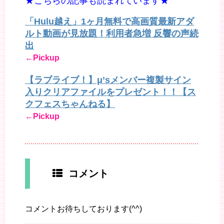
★こちらの記事も読まれています★
「Hulu越え」1ヶ月無料で高画質最新アダ
ルト動画が見放題！利用者急増 反響の声続
出
←Pickup
【ラブライブ！】μ’sメンバー複製サイン
入りクリアファイルをプレゼント！！【ス
クフェスちゃんねる】
←Pickup
コメント
コメントお待ちしております(^^)