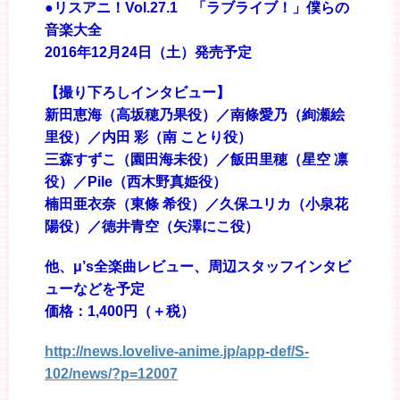
●リスアニ！Vol.27.1 「ラブライブ！」僕らの
音楽大全
2016年12月24日（土）発売予定
【撮り下ろしインタビュー】
新田恵海（高坂穂乃果役）／南條愛乃（絢瀬絵
里役）／内田 彩（南 ことり役）
三森すずこ（園田海未役）／飯田里穂（星空 凛
役）／Pile（西木野真姫役）
楠田亜衣奈（東條 希役）／久保ユリカ（小泉花
陽役）／徳井青空（矢澤にこ役）
他、μ’s全楽曲レビュー、周辺スタッフインタビ
ューなどを予定
価格：1,400円（＋税）
http://news.lovelive-anime.jp/app-def/S-
102/news/?p=12007