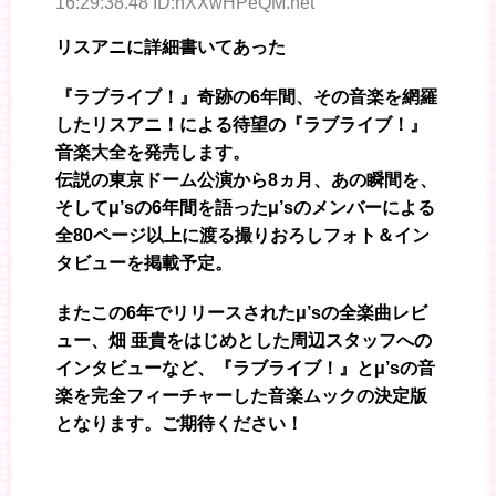
16:29:38.48 ID:hXXwHPeQM.net
リスアニに詳細書いてあった
『ラブライブ！』奇跡の6年間、その音楽を網羅
したリスアニ！による待望の『ラブライブ！』
音楽大全を発売します。
伝説の東京ドーム公演から8ヵ月、あの瞬間を、
そしてμ’sの6年間を語ったμ’sのメンバーによる
全80ページ以上に渡る撮りおろしフォト＆イン
タビューを掲載予定。
またこの6年でリリースされたμ’sの全楽曲レビ
ュー、畑 亜貴をはじめとした周辺スタッフへの
インタビューなど、『ラブライブ！』とμ’sの音
楽を完全フィーチャーした音楽ムックの決定版
となります。ご期待ください！