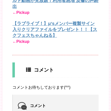
ルト動画が見放題！利用者急増 反響の声続
出
←Pickup
【ラブライブ！】μ’sメンバー複製サイン
入りクリアファイルをプレゼント！！【ス
クフェスちゃんねる】
←Pickup
コメント
コメントお待ちしております(^^)
コメント