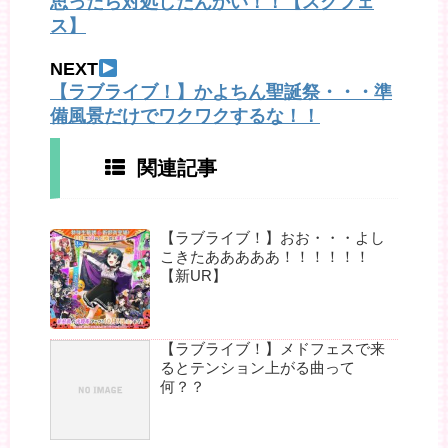
思ったら対処したんかい！！【スクフェ
ス】
NEXT
【ラブライブ！】かよちん聖誕祭・・・準
備風景だけでワクワクするな！！
関連記事
【ラブライブ！】おお・・・よし
こきたあああああ！！！！！！
【新UR】
【ラブライブ！】メドフェスで来
るとテンション上がる曲って
何？？