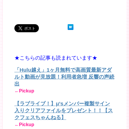
★こちらの記事も読まれています★
「Hulu越え」1ヶ月無料で高画質最新アダ
ルト動画が見放題！利用者急増 反響の声続
出
←Pickup
【ラブライブ！】μ’sメンバー複製サイン
入りクリアファイルをプレゼント！！【ス
クフェスちゃんねる】
←Pickup