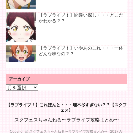
【ラブライブ！】間違い探し・・・どこだ
かわかる？？
【ラブライブ！】いやあのこれ・・・一体
どんな味なの？？
アーカイブ
ア
ー
カ
【ラブライブ！】これほんと・・・理不尽すぎない？？【スクフ
イ
ェス】
ブ
スクフェスちゃんねる〜ラブライブ攻略まとめ〜
Copyright© スクフェスちゃんねる〜ラブライブ攻略まとめ〜 , 2017 All