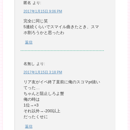
匿名
より:
2017年1月15日 9:06 PM
完全に同じ笑
5連続くらいでスマイル曲きたとき、スマ
ホ割ろうかと思ったわ
返信
名無し
より:
2017年1月15日 3:18 PM
リア友がイベ終了直前に俺のスコマpt抜い
てった…
ちゃんと阻止しろよ蟹
俺の時は
1位→+3
それ以外→-200以上
だったくせに
返信