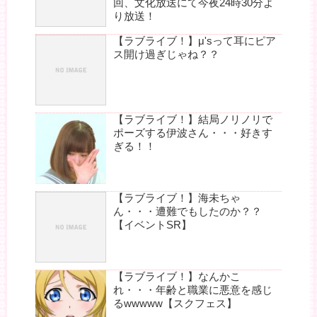
回、文化放送にて今夜24時30分よ
り放送！
【ラブライブ！】μ'sって耳にピア
ス開け過ぎじゃね？？
【ラブライブ！】結局ノリノリで
ポーズする伊波さん・・・好きす
ぎる！！
【ラブライブ！】海未ちゃ
ん・・・遭難でもしたのか？？
【イベントSR】
【ラブライブ！】なんかこ
れ・・・年齢と職業に悪意を感じ
るwwwww【スクフェス】