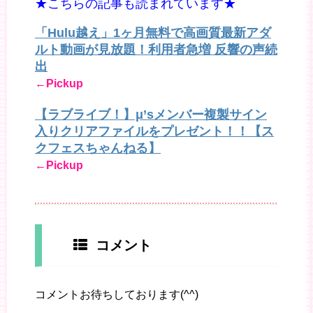
★こちらの記事も読まれています★
「Hulu越え」1ヶ月無料で高画質最新アダ
ルト動画が見放題！利用者急増 反響の声続
出
←Pickup
【ラブライブ！】μ’sメンバー複製サイン
入りクリアファイルをプレゼント！！【ス
クフェスちゃんねる】
←Pickup
コメント
コメントお待ちしております(^^)