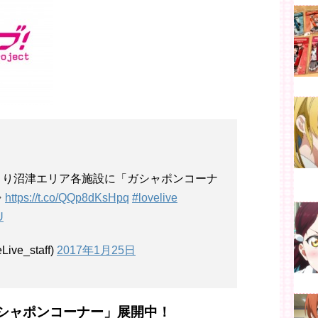
より沼津エリア各施設に「ガシャポンコーナ
⇒
https://t.co/QQp8dKsHpq
#lovelive
U
e_staff)
2017年1月25日
シャポンコーナー」展開中！