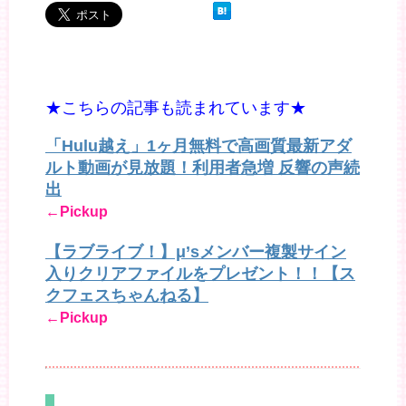
★こちらの記事も読まれています★
「Hulu越え」1ヶ月無料で高画質最新アダ
ルト動画が見放題！利用者急増 反響の声続
出
←Pickup
【ラブライブ！】μ’sメンバー複製サイン
入りクリアファイルをプレゼント！！【ス
クフェスちゃんねる】
←Pickup