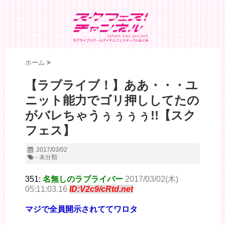
ホーム
>
【ラブライブ！】ああ・・・ユ
ニット能力でゴリ押ししてたの
がバレちゃうぅぅぅぅ!!【スク
フェス】
2017/03/02
- 未分類
351:
名無しのラブライバー
2017/03/02(木)
05:11:03.16
ID:V2c9/cRtd.net
マジで全員開示されててワロタ