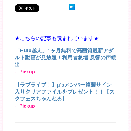
★こちらの記事も読まれています★
「Hulu越え」1ヶ月無料で高画質最新アダ
ルト動画が見放題！利用者急増 反響の声続
出
←Pickup
【ラブライブ！】μ’sメンバー複製サイン
入りクリアファイルをプレゼント！！【ス
クフェスちゃんねる】
←Pickup