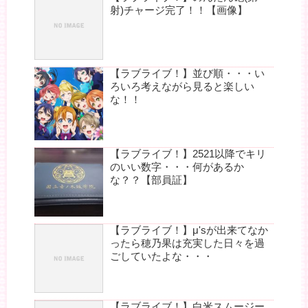
射)チャージ完了！！【画像】
【ラブライブ！】並び順・・・い
ろいろ考えながら見ると楽しい
な！！
【ラブライブ！】2521以降でキリ
のいい数字・・・何があるか
な？？【部員証】
【ラブライブ！】μ'sが出来てなか
ったら穂乃果は充実した日々を過
ごしていたよな・・・
【ラブライブ！】白米スムージー