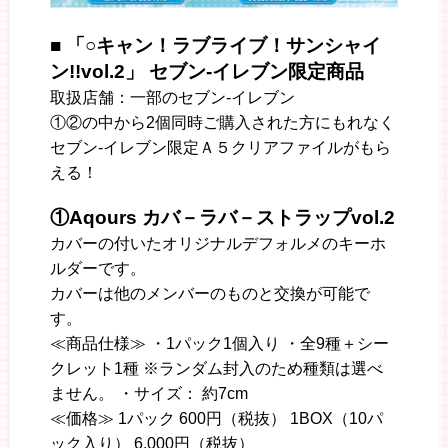
■ 「○キャン！ラブライブ！サンシャイ
ン!!vol.2」 セブン-イレブン限定商品
取扱店舗：一部のセブン-イレブン
①②の中から2個同時ご購入された方にもれなく
セブン-イレブン限定Ａ５クリアファイルがもら
える！
①Aqours カバ－ラバ－ストラップvol.2
カバーの付いたオリジナルデフォルメのキーホ
ルダーです。
カバーは他のメンバーのものと交換が可能で
す。
≪商品仕様≫ ・1パック1個入り ・全9種＋シー
クレット1種 ※ランダム封入のため種類は選べ
ません。 ・サイズ： 約7cm
≪価格≫ 1パック 600円（税抜） 1BOX（10パ
ック入り） 6,000円（税抜）