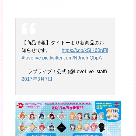
【商品情報】タイトーより新商品のお
知らせです。→
https://t.co/xSjK60nFfl
#lovelive
pic.twitter.com/N9nelnQbpA
— ラブライブ！公式 (@LoveLive_staff)
2017年3月7日