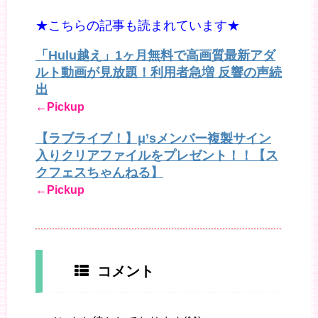
★こちらの記事も読まれています★
「Hulu越え」1ヶ月無料で高画質最新アダ
ルト動画が見放題！利用者急増 反響の声続
出
←Pickup
【ラブライブ！】μ’sメンバー複製サイン
入りクリアファイルをプレゼント！！【ス
クフェスちゃんねる】
←Pickup
コメント