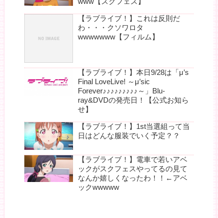
www【スクフェス】
【ラブライブ！】これは反則だ
わ・・・クソワロタ
wwwwwww【フィルム】
【ラブライブ！】本日9/28は「μ’s
Final LoveLive! ～μ’sic
Forever♪♪♪♪♪♪♪♪♪～」Blu-
ray&DVDの発売日！【公式お知ら
せ】
【ラブライブ！】1st当選組って当
日はどんな服装でいく予定？？
【ラブライブ！】電車で若いアベ
ックがスクフェスやってるの見て
なんか嬉しくなったわ！！←アベ
ックwwwww