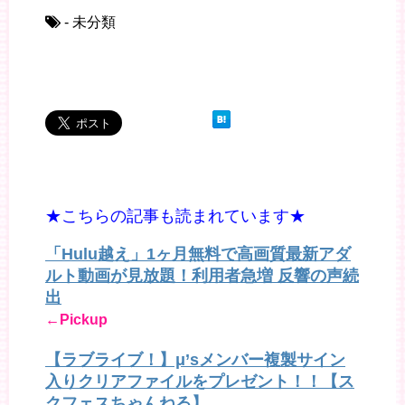
- 未分類
★こちらの記事も読まれています★
「Hulu越え」1ヶ月無料で高画質最新アダ
ルト動画が見放題！利用者急増 反響の声続
出
←Pickup
【ラブライブ！】μ’sメンバー複製サイン
入りクリアファイルをプレゼント！！【ス
クフェスちゃんねる】