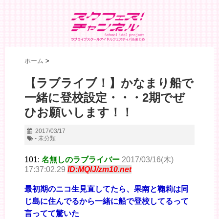
ホーム
>
【ラブライブ！】かなまり船で
一緒に登校設定・・・2期でぜ
ひお願いします！！
2017/03/17
- 未分類
101:
名無しのラブライバー
2017/03/16(木)
17:37:02.29
ID:MQlJ/zm10.net
最初期のニコ生見直してたら、果南と鞠莉は同
じ島に住んでるから一緒に船で登校してるって
言ってて驚いた