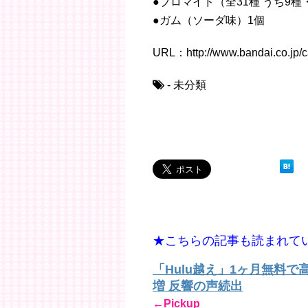
●ブロマイド（全31種 うち9
●ガム（ソーダ味）1個
URL：http://www.bandai.co.jp/c
- 未分類
★こちらの記事も読まれて
「Hulu越え」1ヶ月無料
増 反響の声続出
←Pickup