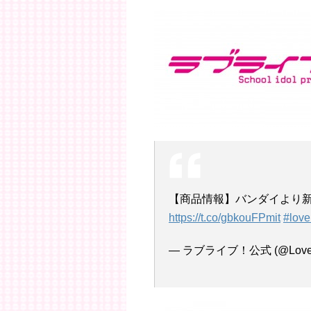
【商品情報】バンダイより
https://t.co/gbkouFPmit
#love
— ラブライブ！公式 (@LoveLiv