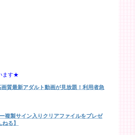
います★
で高画質最新アダルト動画が見放題！利用者急
バー複製サイン入りクリアファイルをプレゼ
んねる】