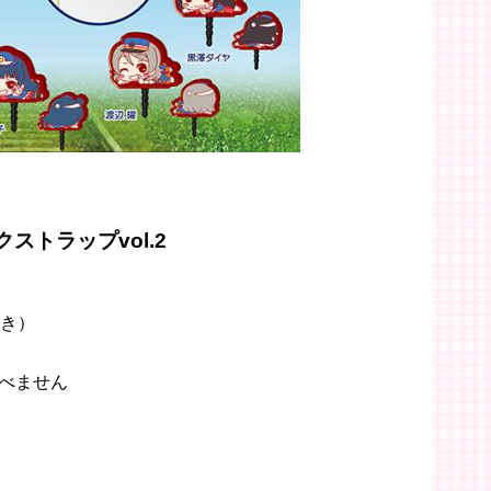
ストラップvol.2
付き）
べません