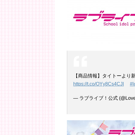
【商品情報】タイトーより
https://t.co/OYy8Cs4CJI
#l
— ラブライブ！公式 (@LoveLiv