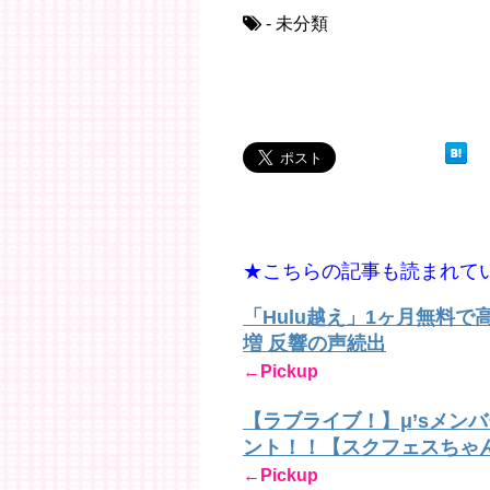
- 未分類
★こちらの記事も読まれて
「Hulu越え」1ヶ月無料
増 反響の声続出
←Pickup
【ラブライブ！】μ’sメン
ント！！【スクフェスちゃ
←Pickup