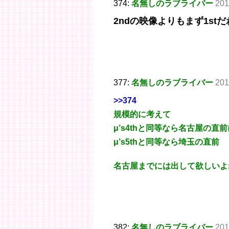
374:
名無しのラブライバー
201
2ndの映像よりもまず1stだ
377:
名無しのラブライバー
201
>>374
規模的に考えて
μ’s4thと同等なら名古屋の直
μ’s5thと同等なら埼玉の直前
名古屋までには出して欲しいよ
382:
名無しのラブライバー
201