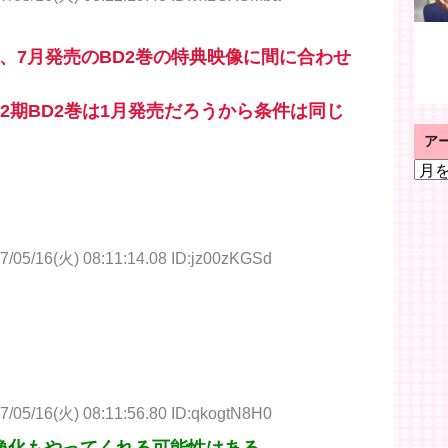
って、7月発売のBD2巻の特典映像に間に合わせ
2期BD2巻は1月発売だろうから条件は同じ
ア
ア
ー
カ
イ
ブ
7/05/16(火) 08:11:14.08 ID:jz00zKGSd
7/05/16(火) 08:11:56.80 ID:qkogtN8H0
像化もやってくれる可能性はある