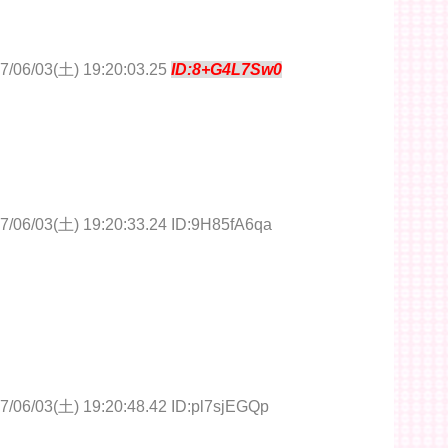
7/06/03(土) 19:20:03.25
ID:8+G4L7Sw0
7/06/03(土) 19:20:33.24 ID:9H85fA6qa
7/06/03(土) 19:20:48.42 ID:pl7sjEGQp