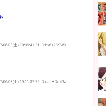
ね
7/06/03(土) 19:09:41.31 ID:bx6+2S9W0
7/06/03(土) 19:11:37.75 ID:eaqHDqxRa