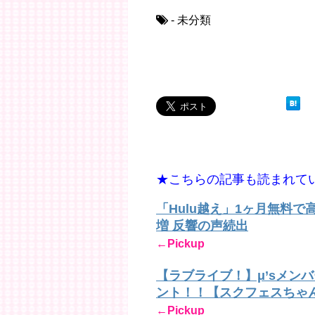
- 未分類
★こちらの記事も読まれて
「Hulu越え」1ヶ月無料
増 反響の声続出
←Pickup
【ラブライブ！】μ’sメン
ント！！【スクフェスちゃ
←Pickup