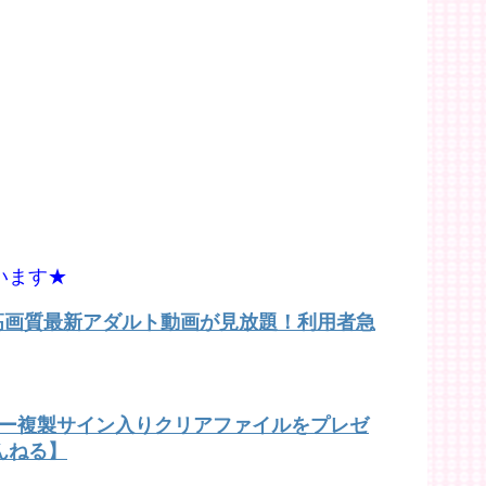
います★
で高画質最新アダルト動画が見放題！利用者急
バー複製サイン入りクリアファイルをプレゼ
んねる】