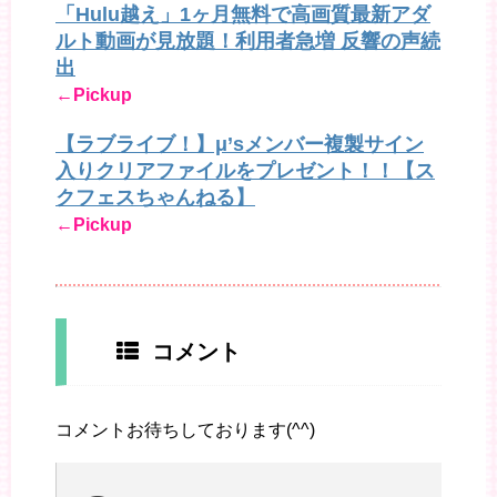
「Hulu越え」1ヶ月無料で高画質最新アダ
ルト動画が見放題！利用者急増 反響の声続
出
←Pickup
【ラブライブ！】μ’sメンバー複製サイン
入りクリアファイルをプレゼント！！【ス
クフェスちゃんねる】
←Pickup
コメント
コメントお待ちしております(^^)