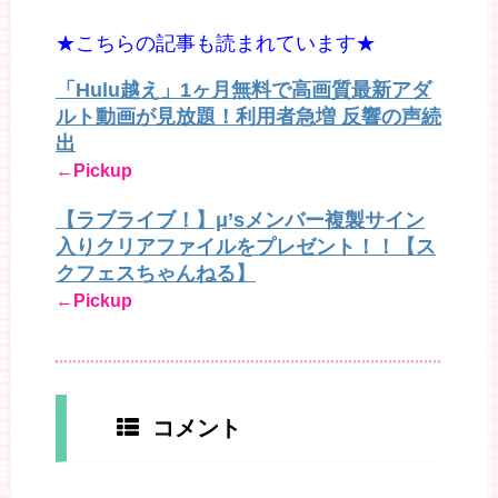
★こちらの記事も読まれています★
「Hulu越え」1ヶ月無料で高画質最新アダ
ルト動画が見放題！利用者急増 反響の声続
出
←Pickup
【ラブライブ！】μ’sメンバー複製サイン
入りクリアファイルをプレゼント！！【ス
クフェスちゃんねる】
←Pickup
コメント