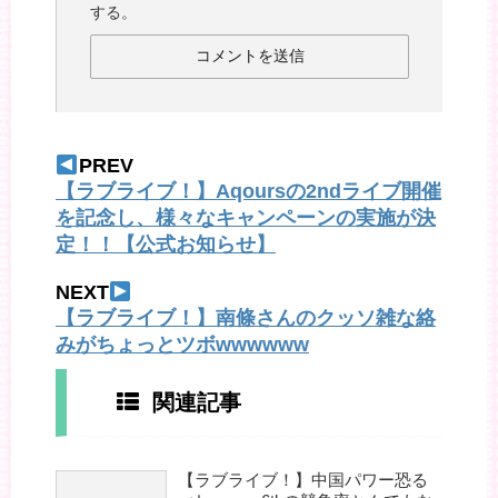
する。
PREV
【ラブライブ！】Aqoursの2ndライブ開催
を記念し、様々なキャンペーンの実施が決
定！！【公式お知らせ】
NEXT
【ラブライブ！】南條さんのクッソ雑な絡
みがちょっとツボwwwwww
関連記事
【ラブライブ！】中国パワー恐る