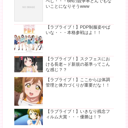
べし・・・6thの競争率とんでもな
いことになりそうwww
【ラブライブ！】PDP制服姿やば
いな・・・本格参戦はよ！！
【ラブライブ！】スクフェスにお
ける長老～ド新規の基準ってこん
な感じ？？
【ラブライブ！】ここからは体調
管理と体力づくりが重要だな！！
【ラブライブ！】いきなり残念フ
ィルム大賞・・・優勝は！？