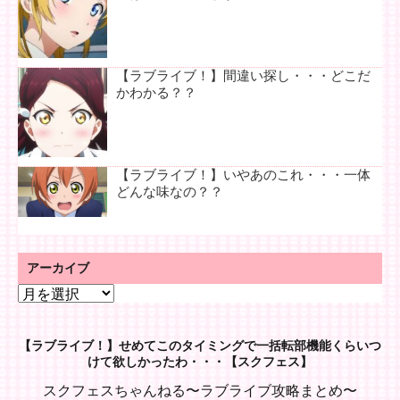
【ラブライブ！】間違い探し・・・どこだ
かわかる？？
【ラブライブ！】いやあのこれ・・・一体
どんな味なの？？
アーカイブ
ア
ー
カ
【ラブライブ！】せめてこのタイミングで一括転部機能くらいつ
イ
けて欲しかったわ・・・【スクフェス】
ブ
スクフェスちゃんねる〜ラブライブ攻略まとめ〜