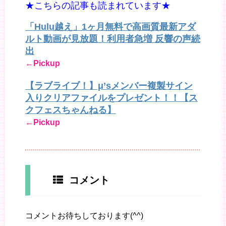
★こちらの記事も読まれています★
「Hulu越え」1ヶ月無料で高画質最新アダ
ルト動画が見放題！利用者急増 反響の声続
出
←Pickup
【ラブライブ！】μ’sメンバー複製サイン
入りクリアファイルをプレゼント！！【ス
クフェスちゃんねる】
←Pickup
コメント
コメントお待ちしております(^^)