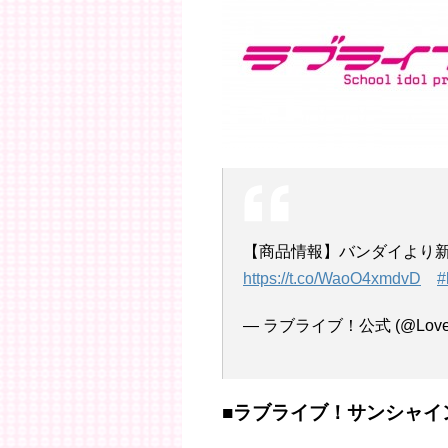
【商品情報】バンダイより
https://t.co/WaoO4xmdvD
#
— ラブライブ！公式 (@LoveLiv
■ラブライブ！サンシャイン!!Ga