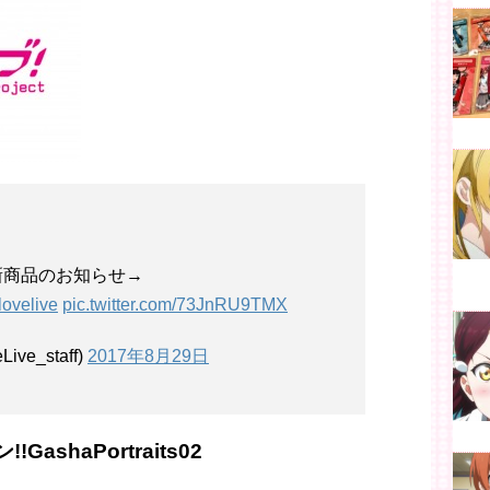
新商品のお知らせ→
lovelive
pic.twitter.com/73JnRU9TMX
e_staff)
2017年8月29日
shaPortraits02