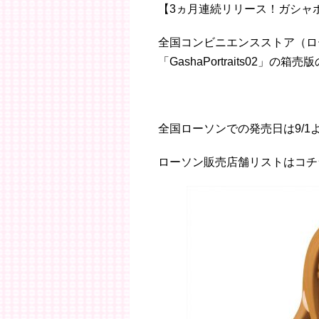
【3ヵ月連続リリース！ガシャ
全国コンビニエンスストア（ロ
「GashaPortraits02」の
全国ローソンでの発売日は9/1
ローソン販売店舗リストはコチラhttp://ga