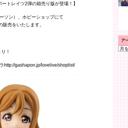
ポートレイツ2弾の箱売り版が登場！】
ーソン）、ホビーショップにて
箱売版の販売をいたします。
ア
ア
より！
ー
カ
shapon.jp/lovelive/shoplist/
イ
ブ