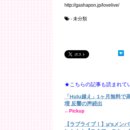
http://gashapon.jp/lovelive/
- 未分類
★こちらの記事も読まれて
「Hulu越え」1ヶ月無料
増 反響の声続出
←Pickup
【ラブライブ！】μ’sメン