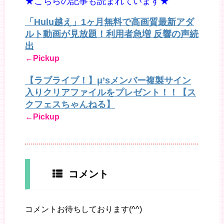
★こちらの記事も読まれています★
「Hulu越え」1ヶ月無料で高画質最新アダ
ルト動画が見放題！利用者急増 反響の声続
出
←Pickup
【ラブライブ！】μ’sメンバー複製サイン
入りクリアファイルをプレゼント！！【ス
クフェスちゃんねる】
←Pickup
コメント
コメントお待ちしております(^^)