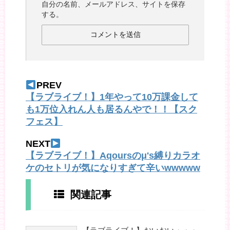
自分の名前、メールアドレス、サイトを保存
する。
PREV
【ラブライブ！】1年やって10万課金して
も1万位入れん人も居るんやで！！【スク
フェス】
NEXT
【ラブライブ！】Aqoursのμ's縛りカラオ
ケのセトリが気になりすぎて辛いwwwww
関連記事