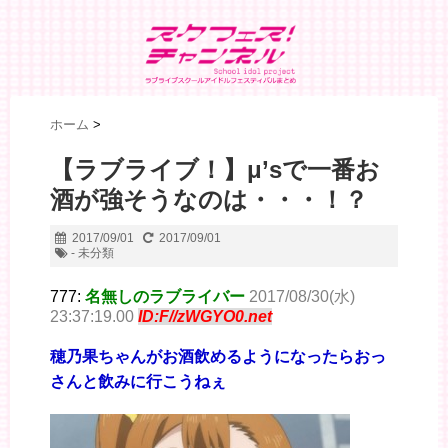
ホーム
>
【ラブライブ！】μ’sで一番お
酒が強そうなのは・・・！？
2017/09/01
2017/09/01
- 未分類
777:
名無しのラブライバー
2017/08/30(水)
23:37:19.00
ID:F//zWGYO0.net
穂乃果ちゃんがお酒飲めるようになったらおっ
さんと飲みに行こうねぇ