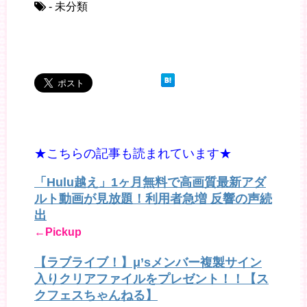
- 未分類
★こちらの記事も読まれています★
「Hulu越え」1ヶ月無料で高画質最新アダ
ルト動画が見放題！利用者急増 反響の声続
出
←Pickup
【ラブライブ！】μ’sメンバー複製サイン
入りクリアファイルをプレゼント！！【ス
クフェスちゃんねる】