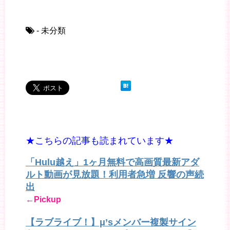
- 未分類
★こちらの記事も読まれています★
「Hulu越え」1ヶ月無料で高画質最新アダ
ルト動画が見放題！利用者急増 反響の声続
出
←Pickup
【ラブライブ！】μ’sメンバー複製サイン