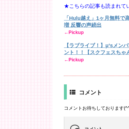
★こちらの記事も読まれて
「Hulu越え」1ヶ月無料
増 反響の声続出
←Pickup
【ラブライブ！】μ’sメン
ント！！【スクフェスちゃ
←Pickup
コメント
コメントお待ちしております(^^