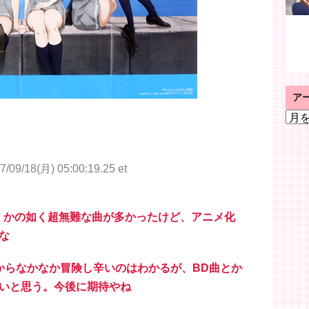
ア
ア
ー
カ
イ
7/09/18(月) 05:00:19.25 et
ブ
叩くかの如く超無難な曲が多かったけど、アニメ化
な
たからなかなか冒険し辛いのはわかるが、BD曲とか
いと思う。今後に期待やね