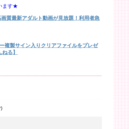
います★
で高画質最新アダルト動画が見放題！利用者急
バー複製サイン入りクリアファイルをプレゼ
んねる】
)