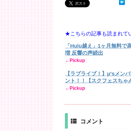
★こちらの記事も読まれて
「Hulu越え」1ヶ月無料
増 反響の声続出
←Pickup
【ラブライブ！】μ’sメン
ント！！【スクフェスちゃ
←Pickup
コメント