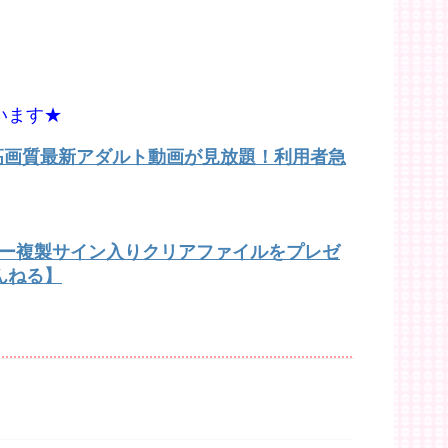
います★
で高画質最新アダルト動画が見放題！利用者急
バー複製サイン入りクリアファイルをプレゼ
んねる】